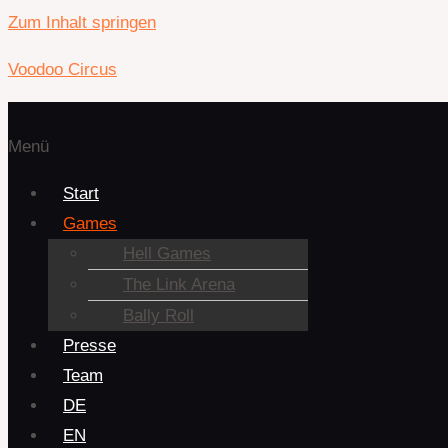
Zum Inhalt springen
Voodoo Circus
Menü
Start
Games
Hell Games
The Link Arena
Bally Roll
Presse
Team
DE
EN