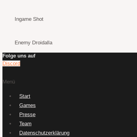
Ingame Shot
Enemy Droidalla
Folge uns auf
Discord
Menü
Start
Games
Presse
Team
Datenschutzerklärung