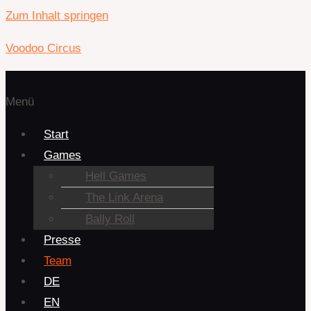
Zum Inhalt springen
Voodoo Circus
Menü
Start
Games
Hell Games
The Link Arena
Bally Roll
Presse
Team
DE
EN