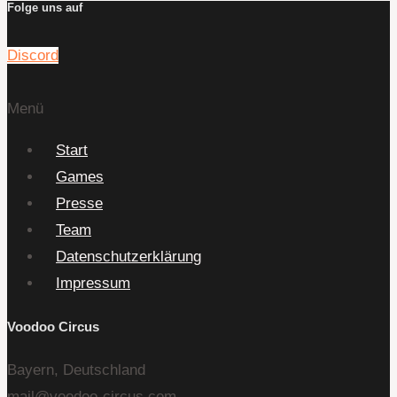
Folge uns auf
Discord
Menü
Start
Games
Presse
Team
Datenschutzerklärung
Impressum
Voodoo Circus
Bayern, Deutschland
mail@voodoo-circus.com