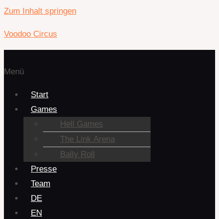
Zum Inhalt springen
Voodoo Circus
Menü
Start
Games
Hell Games
The Link Arena
Bally Roll
Presse
Team
DE
EN